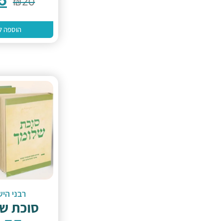
₪
20
הוספה ל
רבני היש
סוכת ש