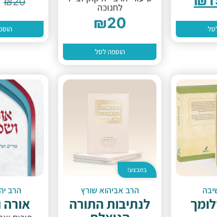
₪
20
לחנוכה
₪
20
סל
הוספ
הוספה לסל
במבצע!
יבה
הרב אביהוא שורץ
הרב יהו
לומך
לנתיבות התורה
אורה 