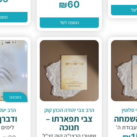
₪
60
סל
הוספ
הוספה לסל
במבצע!
סלוטין
הרב צבי יהודה הכהן קוק
הרב יעק
השמחה
צבי תפארתו –
ודברך
חנוכה
בודת ה'
לימים 
₪
1
שיעורי הרצי"ה קוק זצ"ל