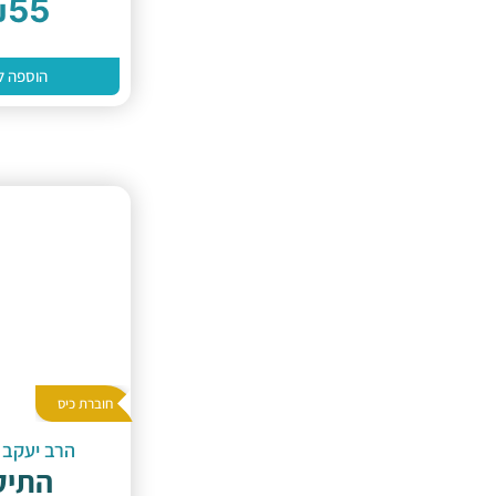
₪
55
הוספה ל
חוברת כיס
הרב יעקב 
התיק