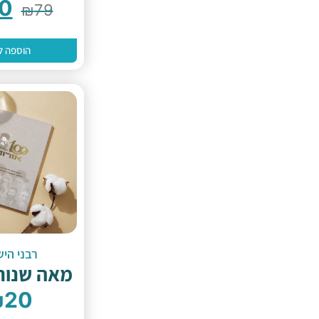
0
₪
79
הוספה ל
רבני היש
מאה שנות
₪
20