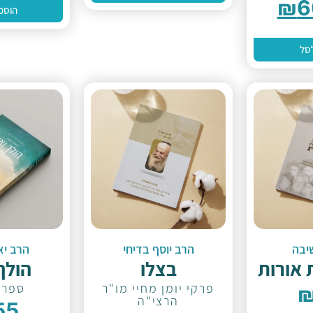
₪
6
הוספ
סל
יבה
הרב יוסף בדיחי
הרב יא
 אורות
בצלו
הולך
פרקי יומן מחיי מו"ר
ספר 
הרצי"ה
55