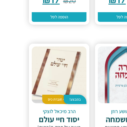
₪
20
ה לסל
הוספה לסל
במבצע!
חוברת כיס
שע רוזן
הרב מיכאל לוצקי
ושמחה
יסוד חיי עולם