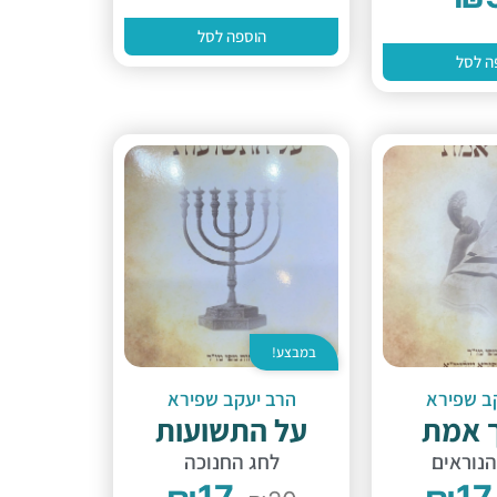
הוספה לסל
ה לסל
במבצע!
ב שפירא
הרב יעקב שפירא
 אמת
על התשועות
הנוראים
לחג החנוכה
₪
17
₪
17