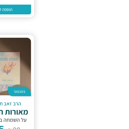
הוספה ל
במבצע!
הרב זאב חי 
מאורות 
על השמחה בע
5