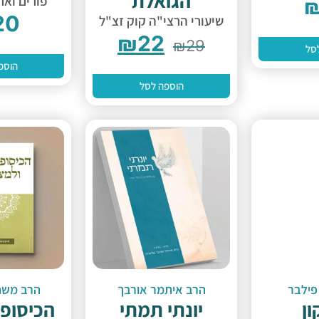
הגואלת
פורים ואר
20
שיעורי הרצי"ה קוק זצ"ל
₪
22
₪
29
סל
הוספ
הוספה לסל
פילבר
הרב איתמר אורבך
הרב משה 
ון
יונתי תמתי
הכיסופ