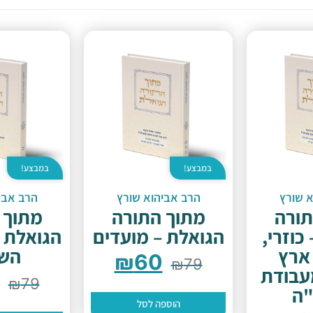
במבצע!
במבצע!
א שורץ
הרב אביהוא שורץ
הרב אבי
תורה
מתוך התורה
מתוך 
כוזרי,
הגואלת – מועדים
הגואלת 
 ארץ
השב
₪
60
₪
79
עבודת
₪
79
"ה
הוספה לסל