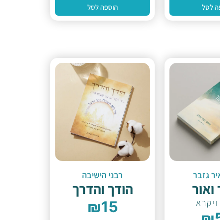
ה לסל
הוספה לסל
יר גזבר
רבני הישיבה
 ואור
הודך והדרך
ויקרא
₪
15
₪