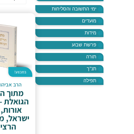
ימי התשובה והסליחות
מועדים
מידות
פרשת שבוע
תורה
תנ"ך
במבצע!
תפילה
הרב אביהו
מתוך ה
הגואלת – 
אורות,
ישראל, מ
הרצי