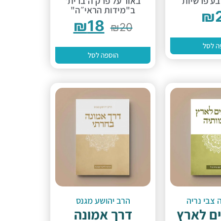
בע פרשיות
באור על פרק ה'ברית'
ב"מידות הראי״ה"
₪
₪
18
₪
20
ה לסל
הוספה לסל
צבי נריה
הרב יהושע מגנס
ים לארץ
דרך אמונה