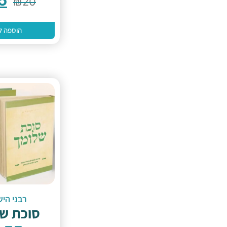
₪
20
הוספה ל
רבני היש
סוכת ש