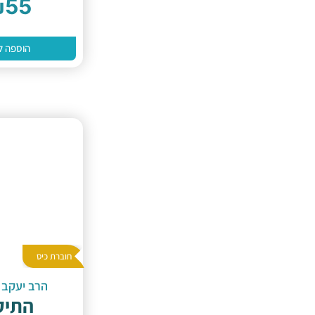
₪
55
הוספה ל
חוברת כיס
הרב יעקב 
התיק