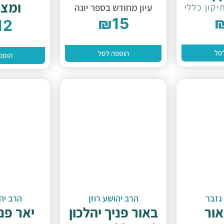
ומצו
יקון כללי
עיון מחודש בספר יונה
₪
15
12
סל
הוספה לסל
הוספ
גזבר
הרב יהושע רוזן
הרב יהו
אור
באור פניך יהלכון
יאר פני