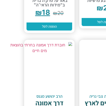
בע פרשיות
באור על פרק ה'ברית'
ב"מידות הראי״ה"
₪
₪
18
₪
20
ה לסל
הוספה לסל
צבי נריה
הרב יהושע מגנס
ים לארץ
דרך אמונה