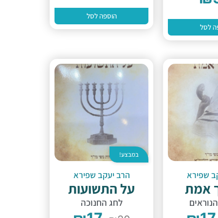
הוספה לסל
ה לסל
במבצע!
ב שפירא
הרב יעקב שפירא
 אמת
על התשועות
הנוראים
לחג החנוכה
₪
17
₪
17