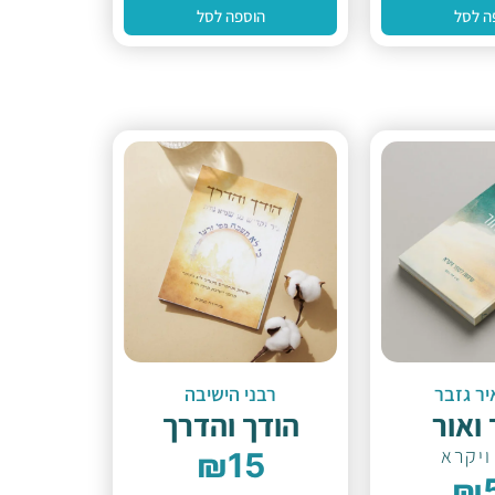
ה לסל
הוספה לסל
יר גזבר
רבני הישיבה
 ואור
הודך והדרך
ויקרא
₪
15
₪