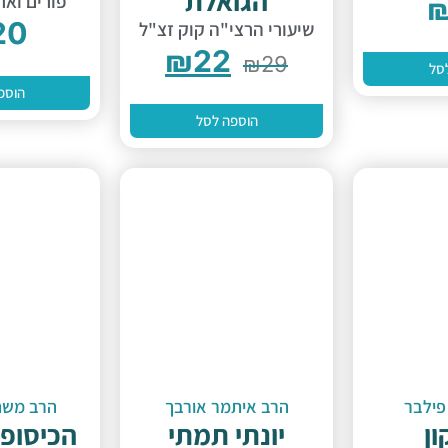
הגואלת
פורים ואר
20
שיעורי הרצי"ה קוק זצ"ל
₪
22
₪
29
סל
הוספ
הוספה לסל
פילבר
הרב איתמר אורבך
הרב משה 
ון
יונתי תמתי
הכיסופ