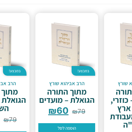
במבצע!
במבצע!
א שורץ
הרב אביהוא שורץ
הרב אבי
תורה
מתוך התורה
מתוך 
כוזרי,
הגואלת – מועדים
הגואלת 
 ארץ
השב
₪
60
₪
79
עבודת
₪
79
"ה
הוספה לסל