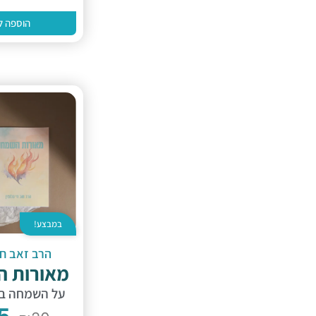
הוספה ל
במבצע!
הרב זאב חי 
מאורות 
על השמחה בע
5