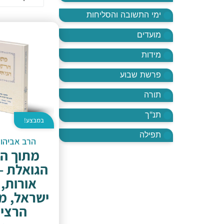
ימי התשובה והסליחות
מועדים
מידות
פרשת שבוע
תורה
תנ"ך
במבצע!
תפילה
הרב אביהו
מתוך ה
הגואלת – 
אורות,
ישראל, מ
הרצי