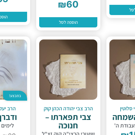
₪
60
סל
הוספ
הוספה לסל
במבצע!
סלוטין
הרב צבי יהודה הכהן קוק
הרב יעק
השמחה
צבי תפארתו –
ודברך
חנוכה
בודת ה'
לימים 
₪
1
שיעורי הרצי"ה קוק זצ"ל