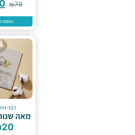
0
₪
79
הוספה ל
רבני היש
מאה שנות
₪
20