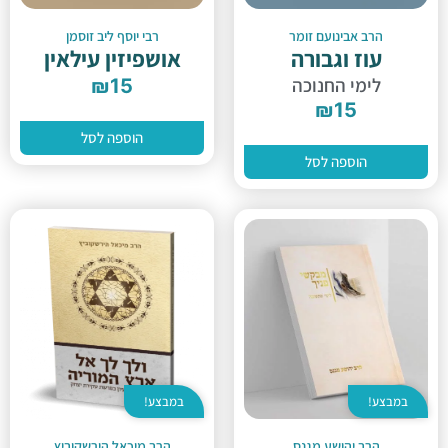
הרב אבינועם זומר
רבי יוסף ליב זוסמן
עוז וגבורה
אושפיזין עילאין
לימי החנוכה
₪
15
₪
15
הוספה לסל
הוספה לסל
במבצע!
במבצע!
הרב יהושע מגנס
הרב מיכאל הירשקוביץ