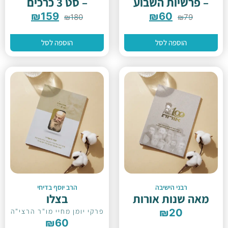
– פרשיות השבוע
– סט 3 כרכים
₪
159
₪
60
₪
180
₪
79
הוספה לסל
הוספה לסל
רבני הישיבה
הרב יוסף בדיחי
מאה שנות אורות
בצלו
20
₪
פרקי יומן מחיי מו"ר הרצי"ה
₪
60