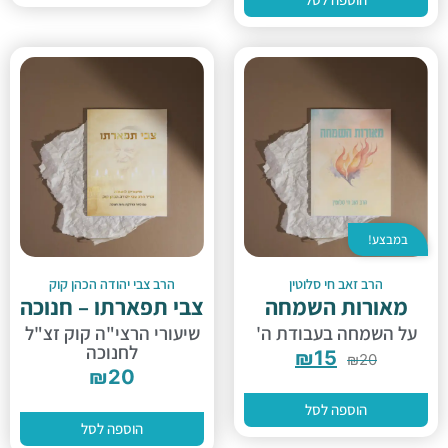
במבצע!
הרב זאב חי סלוטין
הרב צבי יהודה הכהן קוק
מאורות השמחה
צבי תפארתו – חנוכה
על השמחה בעבודת ה'
שיעורי הרצי"ה קוק זצ"ל
לחנוכה
₪
15
₪
20
₪
20
הוספה לסל
הוספה לסל