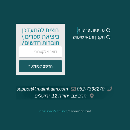
רוצים להתעדכן
מדיניות פרטיות
ביציאת ספרים \
תקנון ותנאי שימוש
חוברות חדשים?
הרשם לניוזלטר
support@maimhaim.com
052-7338270
הרב צבי יהודה 12, ירושלים
© מכון מים חיים תשפ"ד |
האתר נבנה ע"י איתמר יוסף חי